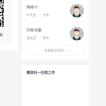
网络/IT
叶先生
·
大专
行政/后勤
息
梁先生
·
高中
查看更多简历
微信扫一扫找工作