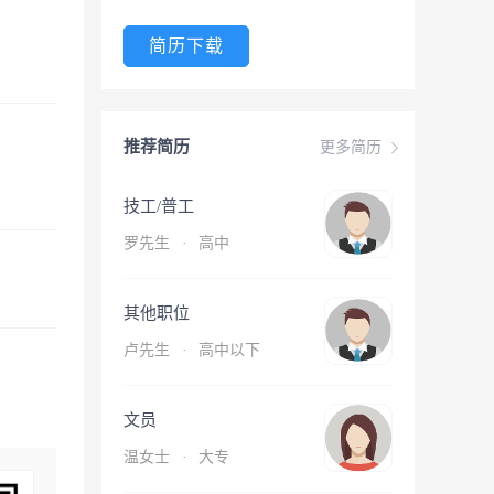
简历下载
推荐简历
更多简历
技工/普工
罗先生
·
高中
其他职位
卢先生
·
高中以下
文员
温女士
·
大专