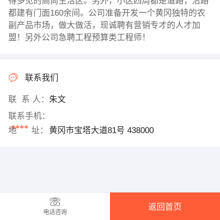
得多见的高尚生活区。另外，小区四周都是道路，沿路
都建有门面160余间。公司准备开发一个黄冈独特的农
副产品市场，做大做活，现诚聘有营销专才的人才加
盟！另外公司急聘工程预算类工程师！
联系我们
联 系 人：
朱文
联系手机：
****
地 址：
黄冈市宝塔大道81号 438000
返回首页
电话咨询