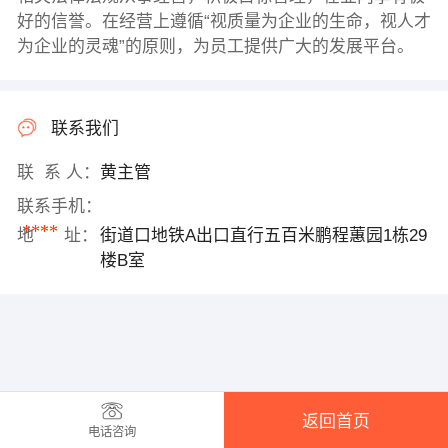
好的信誉。在经营上遵循“视质量为企业的生命，视人才
为企业的灵魂”的原则，为员工提供广大的发展平台。
联系我们
联 系 人：
黄主管
联系手机：
****
地 址：
街道口地铁A出口直行五百米鹏程蕙园1栋29
楼B室
返回首页
电话咨询