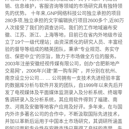
销、信息维护，客服咨询等领域的市场研究具有独特领
先的优势。 十年来,GNP网络科技公司独立承担的项目
280多项,独立承担的文字编辑执行项目2600多个,近80万
人次接受了我们的调查访问。我们的工作地域遍布安
徽、江苏、浙江、上海等地，目前已在省内外地级市设
立了19个一级代理站；由资深质化的研究人员、丰富经
验的督导等组成的精英团队，秉承“专业规范、务实守
信、保密中立”的宗旨，致力于市场做全方位的服务。
2003年注册安徽经视传媒有限公司，创办“合肥新地产
交易网”，2006年兴建“第一购车网” ，并分别在杭州、
南京设立分公司… … 公司拥有一支技术先进经验丰富
的数据库分析与软件开发的团队，自1999年以来先后开
发了电视媒体及平面媒体监测录入及分析系统、终端零
售调研录入及分析系统，其应用软件得到了福建、南
京、河南及安徽等地客户应用及好评。多年来，在与国
内外许多著名公司的合作中，不断汲取国际先进技术，
并加以革新后运用于中国本土市场研究，其调研所涵盖
的知识面和专业性在安徽市场已赢得了良好的声誉，先