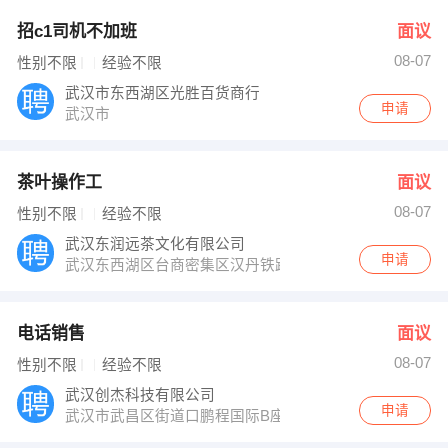
招c1司机不加班
面议
08-07
性别不限
经验不限
武汉市东西湖区光胜百货商行
申请
武汉市
茶叶操作工
面议
08-07
性别不限
经验不限
武汉东润远茶文化有限公司
申请
武汉东西湖区台商密集区汉丹铁路十五支沟盈创动力产业园
电话销售
面议
08-07
性别不限
经验不限
武汉创杰科技有限公司
申请
武汉市武昌区街道口鹏程国际B座2910室