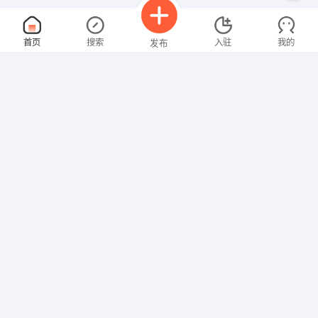
网络文员
面议
首页
搜索
入驻
我的
发布
08-07
性别不限
经验不限
武汉隆泰昌网络科技有限公司
申请
武汉市江汉路平安大厦1902
办公室文员
面议
招聘信息
求职简历
08-07
性别不限
经验不限
武汉全通自动化设备有限公司
申请
武汉市江夏区龚家铺107国道与星光大道交汇处众旺综合产
网络文员
面议
08-07
性别不限
经验不限
武汉智赢汇丰科技有限公司
申请
武汉洪山光谷世界城广场